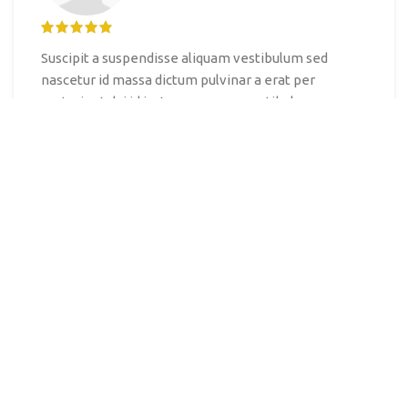
Suscipit a suspendisse aliquam vestibulum sed
nascetur id massa dictum pulvinar a erat per
parturient dui id justo maecenas vestibulum
fermentum.
Sergey Brin
Google Inc.